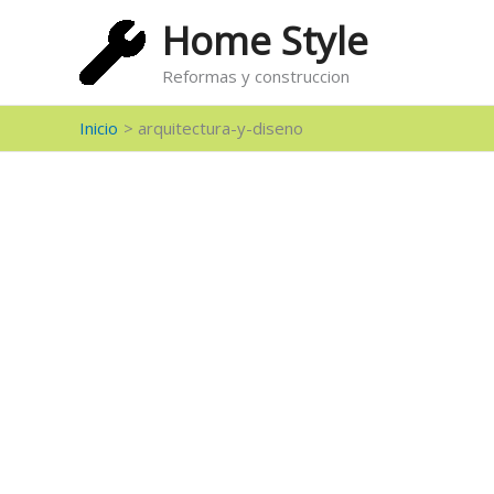
Ir
Home Style
al
contenido
Reformas y construccion
Inicio
arquitectura-y-diseno