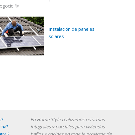
negocio.🌞
Instalación de paneles
solares
Instagram
YouTube
o?
En Home Style realizamos reformas
ina?
integrales y parciales para viviendas,
gral?
baños y cocinas en toda la provincia de