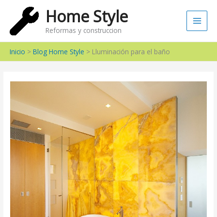
Ir
Main
Home Style
al
Men
contenido
Reformas y construccion
Inicio
Blog Home Style
Lluminación para el baño