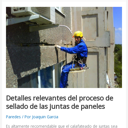
Detalles
relevantes
del
proceso
de
sellado
de
las
juntas
de
paneles
Detalles relevantes del proceso de
sellado de las juntas de paneles
Paredes
/ Por
Joaquin Garcia
Es altamente recomendable que el calafateado de juntas sea