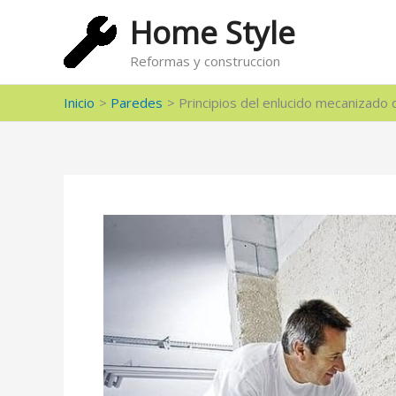
Ir
Home Style
al
contenido
Reformas y construccion
Inicio
Paredes
Principios del enlucido mecanizado