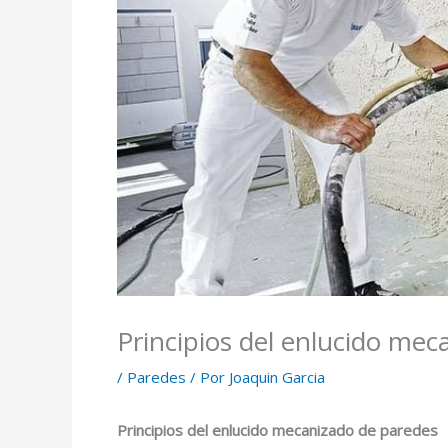
Principios del enlucido mec
/
Paredes
/ Por
Joaquin Garcia
Principios del enlucido mecanizado de paredes