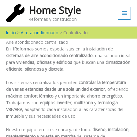
Ir
Main
Home Style
al
Men
contenido
Reformas y construccion
Inicio
Aire-acondicionado
Сentralizado
Aire acondicionado centralizado
En
1Reformas
somos especialistas en la
instalación de
sistemas de aire acondicionado centralizado
, una solución ideal
para
viviendas, oficinas y edificios
que buscan una
climatización
eficiente, silenciosa y discreta
.
Los sistemas centralizados permiten
controlar la temperatura
de varias estancias desde una sola unidad exterior
, ofreciendo
máximo confort térmico
y un importante
ahorro energético
.
Trabajamos con
equipos inverter
,
multizona
y
tecnología
VRF/VRV
, adaptando cada instalación a las características del
inmueble y sus necesidades de uso.
Nuestro equipo técnico se encarga de todo:
diseño, instalación,
mantenimiento y puesta en marcha
del sistema de