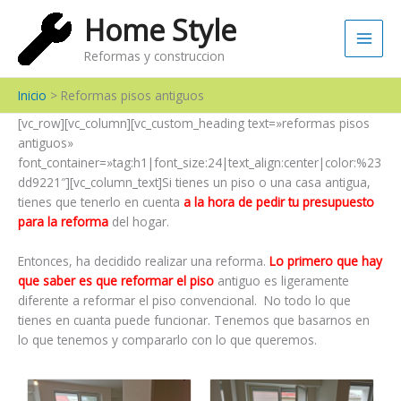
Ir
Main
Home Style
al
Men
contenido
Reformas y construccion
Inicio
Reformas pisos antiguos
[vc_row][vc_column][vc_custom_heading text=»reformas pisos
antiguos»
font_container=»tag:h1|font_size:24|text_align:center|color:%23
dd9221″][vc_column_text]
Si tienes un piso o una casa antigua,
tienes que tenerlo en cuenta
a la hora de pedir tu presupuesto
para la reforma
del hogar.
Entonces, ha decidido realizar una reforma.
Lo primero que hay
que saber es que reformar el piso
antiguo es ligeramente
diferente a reformar el piso convencional. No todo lo que
tienes en сuanta puede funcionar. Tenemos que basarnos en
lo que tenemos y compararlo con lo que queremos.