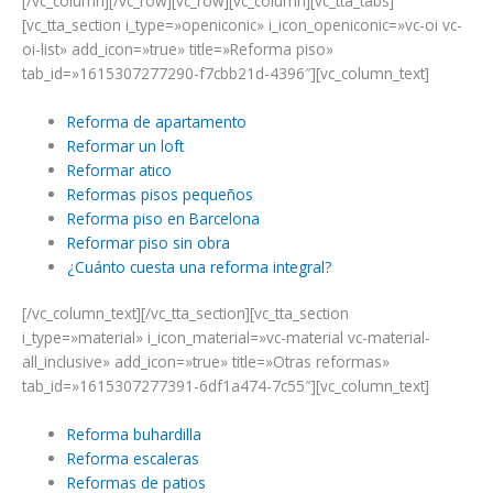
[/vc_column][/vc_row][vc_row][vc_column][vc_tta_tabs]
[vc_tta_section i_type=»openiconic» i_icon_openiconic=»vc-oi vc-
oi-list» add_icon=»true» title=»Reforma piso»
tab_id=»1615307277290-f7cbb21d-4396″][vc_column_text]
Reforma de apartamento
Reformar un loft
Reformar atico
Reformas pisos pequeños
Reforma piso en Barcelona
Reformar piso sin obra
¿Cuánto cuesta una reforma integral?
[/vc_column_text][/vc_tta_section][vc_tta_section
i_type=»material» i_icon_material=»vc-material vc-material-
all_inclusive» add_icon=»true» title=»Otras reformas»
tab_id=»1615307277391-6df1a474-7c55″][vc_column_text]
Reforma buhardilla
Reforma escaleras
Reformas de patios