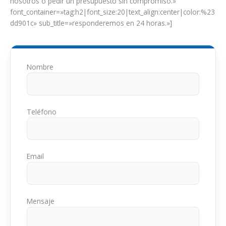
nosotros o pedir un presupuesto sin compromiso.»
font_container=»tag:h2|font_size:20|text_align:center|color:%23
dd901c» sub_title=»responderemos en 24 horas.»]
Nombre
Teléfono
Email
Mensaje