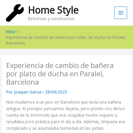
Ir
Main
Home Style
al
Men
contenido
Reformas y construccion
Inicio
Experiencia de cambio de bañera por plato de ducha en Paralel,
Barcelona
Experiencia de cambio de bañera
por plato de ducha en Paralel,
Barcelona
Por
Joaquin Garcia
/
28/09/2025
Nos mudamos a un piso en Barcelona que tenía una bañera
antigua. Al principio pensamos dejarla, pero pronto nos dimos
cuenta de lo incómodo que era: ocupaba mucho espacio y
resultaba poco práctica para el día a día. Además, limpiarla era
complicado y se acumulaba humedad en las juntas.