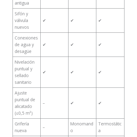
antigua
Sifón y
válvula
✔
✔
✔
nuevos
Conexiones
de agua y
✔
✔
✔
desagüe
Nivelación
puntual y
✔
✔
✔
sellado
sanitario
Ajuste
puntual de
–
✔
✔
alicatado
(≤0,5 m²)
Grifería
Monomand
Termostátic
–
nueva
o
a