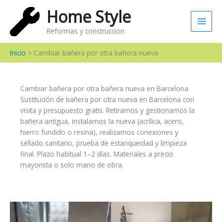
Ir
Main
Home Style
al
Men
contenido
Reformas y construccion
Inicio
Cambiar bañera por otra bañera nueva
Cambiar bañera por otra bañera nueva en Barcelona
Sustitución de bañera por otra nueva en Barcelona con
visita y presupuesto gratis. Retiramos y gestionamos la
bañera antigua, instalamos la nueva (acrílica, acero,
hierro fundido o resina), realizamos conexiones y
sellado sanitario, prueba de estanqueidad y limpieza
final. Plazo habitual 1–2 días. Materiales a precio
mayorista o solo mano de obra.