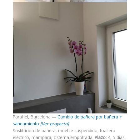
Paral·lel, Barcelona —
Cambio de bañera por bañera +
saneamiento
[Ver proyecto]
Sustitución de bañera, mueble suspendido, toallero
eléctrico, mampara, cisterna empotrada.
Plazo:
4–5 días.