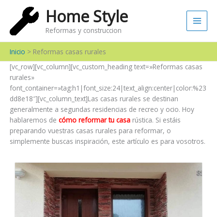
Ir
Main
Home Style
al
Men
contenido
Reformas y construccion
Inicio
Reformas casas rurales
[vc_row][vc_column][vc_custom_heading text=»Reformas casas
rurales»
font_container=»tag:h1|font_size:24|text_align:center|color:%23
dd8e18″][vc_column_text]
Las casas rurales se destinan
generalmente a segundas residencias de recreo y ocio. Hoy
hablaremos de
cómo reformar tu casa
rústica. Si estáis
preparando vuestras casas rurales para reformar, o
simplemente buscas inspiración, este artículo es para vosotros.