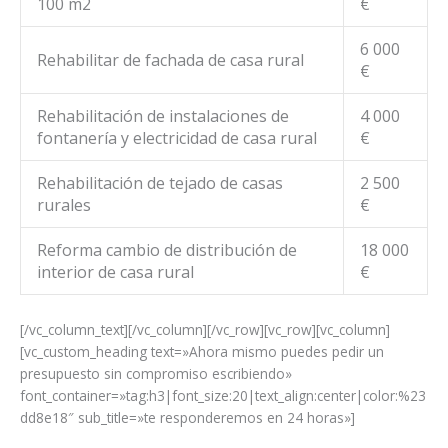
100 m2
€
6 000
Rehabilitar de fachada de casa rural
€
Rehabilitación de instalaciones de
4 000
fontanería y electricidad de casa rural
€
Rehabilitación de tejado de casas
2 500
rurales
€
Reforma cambio de distribución de
18 000
interior de casa rural
€
[/vc_column_text][/vc_column][/vc_row][vc_row][vc_column]
[vc_custom_heading text=»Ahora mismo puedes pedir un
presupuesto sin compromiso escribiendo»
font_container=»tag:h3|font_size:20|text_align:center|color:%23
dd8e18″ sub_title=»te responderemos en 24 horas»]