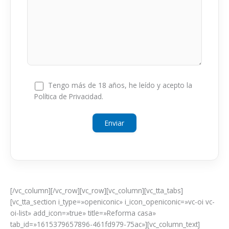
Tengo más de 18 años, he leído y acepto la
Política de Privacidad.
[/vc_column][/vc_row][vc_row][vc_column][vc_tta_tabs]
[vc_tta_section i_type=»openiconic» i_icon_openiconic=»vc-oi vc-
oi-list» add_icon=»true» title=»Reforma casa»
tab_id=»1615379657896-461fd979-75ac»][vc_column_text]