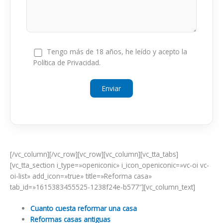
Tengo más de 18 años, he leído y acepto la
Política de Privacidad.
[/vc_column][/vc_row][vc_row][vc_column][vc_tta_tabs]
[vc_tta_section i_type=»openiconic» i_icon_openiconic=»vc-oi vc-
oi-list» add_icon=»true» title=»Reforma casa»
tab_id=»1615383455525-1238f24e-b577″][vc_column_text]
Cuanto cuesta reformar una casa
Reformas casas antiguas