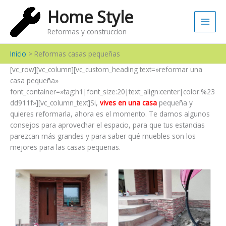
Ir
Main
Home Style
al
Men
contenido
Reformas y construccion
Inicio
Reformas casas pequeñas
[vc_row][vc_column][vc_custom_heading text=»reformar una
casa pequeña»
font_container=»tag:h1|font_size:20|text_align:center|color:%23
dd911f»][vc_column_text]
Si,
vives en una casa
pequeña y
quieres reformarla, ahora es el momento. Te damos algunos
consejos para aprovechar el espacio, para que tus estancias
parezcan más grandes y para saber qué muebles son los
mejores para las casas pequeñas.