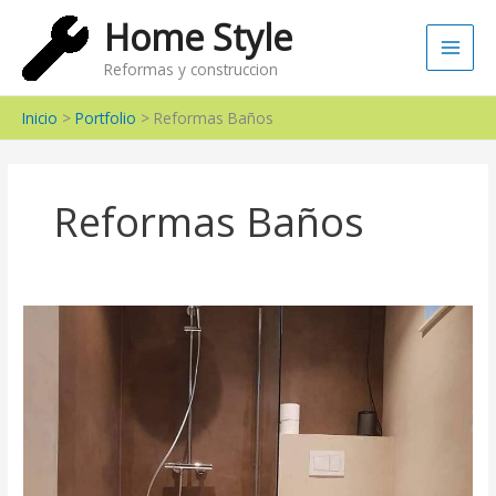
Ir
Main
Home Style
al
Men
contenido
Reformas y construccion
Inicio
Portfolio
Reformas Baños
Reformas Baños
Ducha
moderna
con
paredes
de
microcemento
en
Sabadell