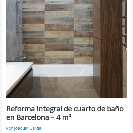
Barcelona
–
4
m²
Reforma integral de cuarto de baño
en Barcelona – 4 m²
Por
Joaquin Garcia