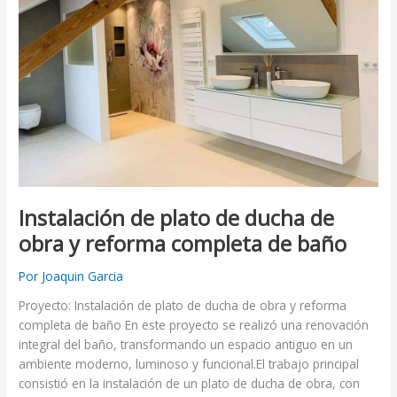
ducha
de
obra
y
reforma
completa
de
baño
Instalación de plato de ducha de
obra y reforma completa de baño
Por
Joaquin Garcia
Proyecto: Instalación de plato de ducha de obra y reforma
completa de baño En este proyecto se realizó una renovación
integral del baño, transformando un espacio antiguo en un
ambiente moderno, luminoso y funcional.El trabajo principal
consistió en la instalación de un plato de ducha de obra, con