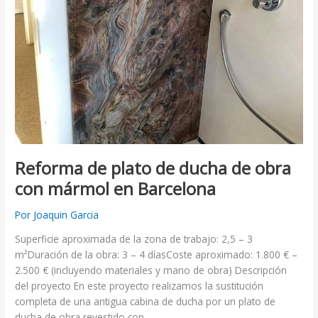
en
Barcelona
Reforma de plato de ducha de obra
con mármol en Barcelona
Por
Joaquin Garcia
Superficie aproximada de la zona de trabajo: 2,5 – 3
m²Duración de la obra: 3 – 4 díasCoste aproximado: 1.800 € –
2.500 € (incluyendo materiales y mano de obra) Descripción
del proyecto En este proyecto realizamos la sustitución
completa de una antigua cabina de ducha por un plato de
ducha de obra revestido con