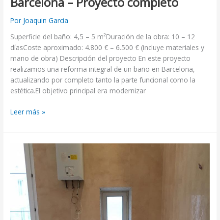
Barcelona – Proyecto completo
Por
Joaquin Garcia
Superficie del baño: 4,5 – 5 m²Duración de la obra: 10 – 12
díasCoste aproximado: 4.800 € – 6.500 € (incluye materiales y
mano de obra) Descripción del proyecto En este proyecto
realizamos una reforma integral de un baño en Barcelona,
actualizando por completo tanto la parte funcional como la
estética.El objetivo principal era modernizar
Leer más »
Reforma
de
baño
con
bañera
de
obra