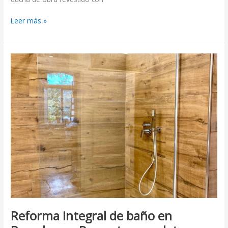
Leer más »
Reforma
integral
de
baño
en
Barcelona
–
Proyecto
completo
Reforma integral de baño en