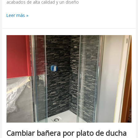
acabados de alta calidad y un diseño
Leer más »
Cambiar
bañera
por
plato
de
ducha
de
obra
—
Gran
Via,
Barcelona
Cambiar bañera por plato de ducha