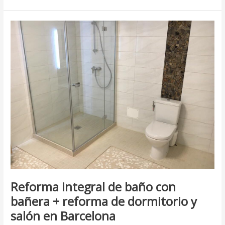
Reforma
integral
de
baño
con
bañera
+
reforma
de
dormitorio
y
salón
en
Barcelona
Reforma integral de baño con
bañera + reforma de dormitorio y
salón en Barcelona