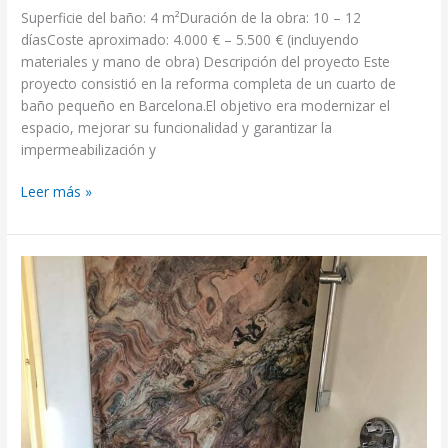
Superficie del baño: 4 m²Duración de la obra: 10 – 12
díasCoste aproximado: 4.000 € – 5.500 € (incluyendo
materiales y mano de obra) Descripción del proyecto Este
proyecto consistió en la reforma completa de un cuarto de
baño pequeño en Barcelona.El objetivo era modernizar el
espacio, mejorar su funcionalidad y garantizar la
impermeabilización y
Leer más »
Reforma
de
plato
de
ducha
de
obra
con
mármol