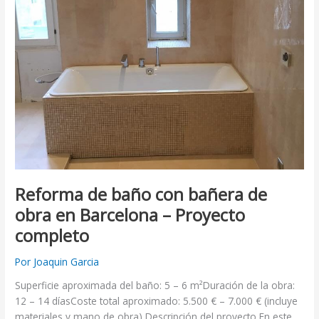
en
Barcelona
–
Proyecto
completo
Reforma de baño con bañera de
obra en Barcelona – Proyecto
completo
Por
Joaquin Garcia
Superficie aproximada del baño: 5 – 6 m²Duración de la obra:
12 – 14 díasCoste total aproximado: 5.500 € – 7.000 € (incluye
materiales y mano de obra) Descripción del proyecto En este